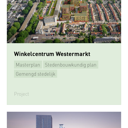
Winkelcentrum Westermarkt
Masterplan
Stedenbouwkundig plan
Herstructurering
Gemengd stedelijk
Project