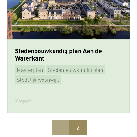
Stedenbouwkundig plan Aan de
Waterkant
Masterplan
Stedenbouwkundig plan
Herstructurering
Stedelijk woonwijk
Project
1
2