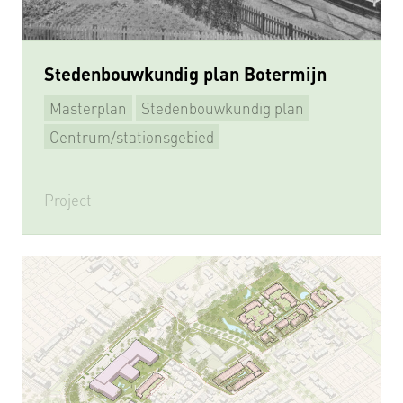
Stedenbouwkundig plan Botermijn
Masterplan
Stedenbouwkundig plan
Herstructurering
Centrum/stationsgebied
Project