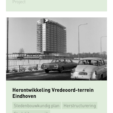
Project
Herontwikkeling Vredeoord-terrein
Eindhoven
Stedenbouwkundig plan
Herstructurering
Beeldkwaliteitsplan
Supervisie