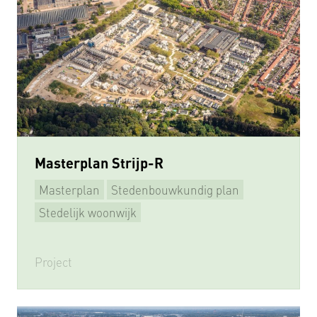
Masterplan Strijp-R
Masterplan
Stedenbouwkundig plan
Beeldkwaliteitsplan
Supervisie
Stedelijk woonwijk
Project