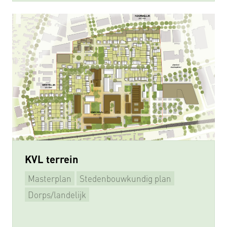
KVL terrein
Masterplan
Stedenbouwkundig plan
Herstructurering
Beeldkwaliteitsplan
Dorps/landelijk
Supervisie