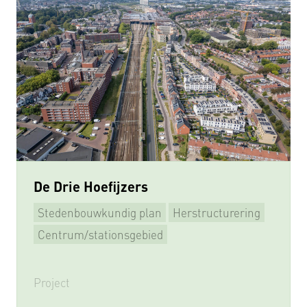
De Drie Hoefijzers
Stedenbouwkundig plan
Herstructurering
Beeldkwaliteitsplan
Supervisie
Centrum/stationsgebied
Project