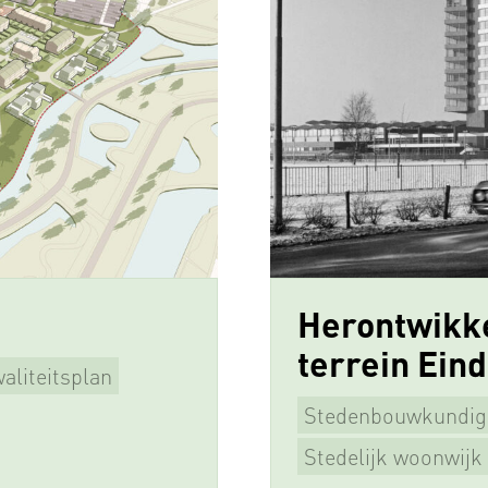
Herontwikk
terrein Ein
aliteitsplan
Stedenbouwkundig
Beeldkwaliteitspla
Stedelijk woonwijk