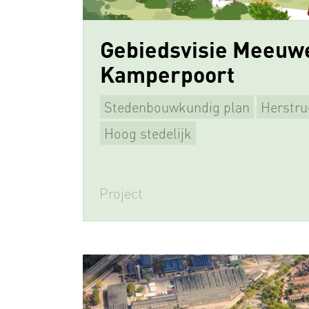
Gebiedsvisie Meeuw
Kamperpoort
Stedenbouwkundig plan
Herstru
Beeldkwaliteitsplan
Supervisie
Hoog stedelijk
Project