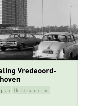
eling Vredeoord-
dhoven
 plan
Herstructurering
n
Supervisie