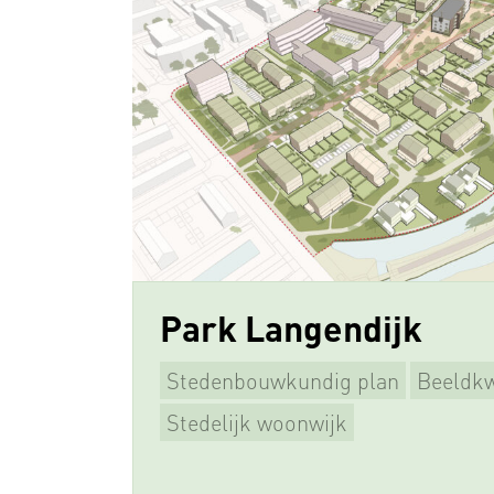
Park Langendijk
Stedenbouwkundig plan
Beeldkw
Supervisie
Stedelijk woonwijk