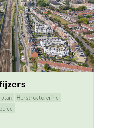
fijzers
 plan
Herstructurering
n
Supervisie
ebied