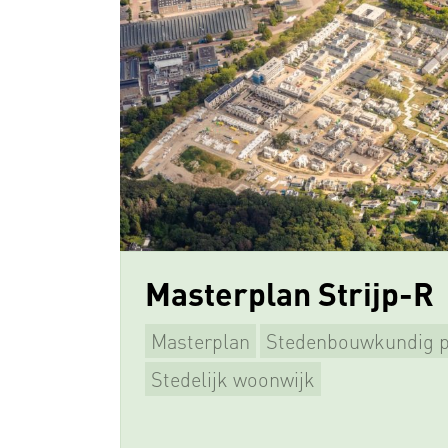
Masterplan Strijp-R
Masterplan
Stedenbouwkundig p
Beeldkwaliteitsplan
Supervisie
Stedelijk woonwijk