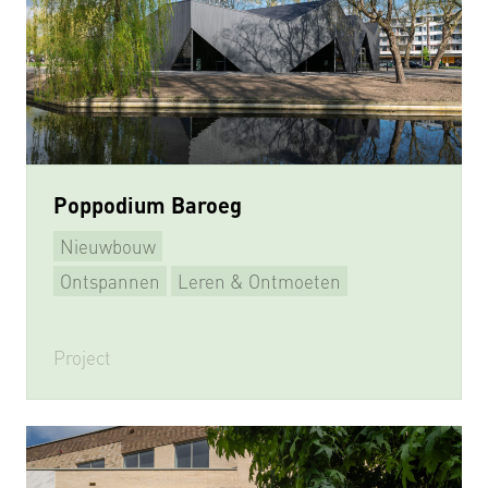
Poppodium Baroeg
Nieuwbouw
Ontspannen
Leren & Ontmoeten
Project